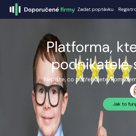
Zadat poptávku
Registr
Platforma, kt
podnikatele 
Napište, co potřebujete. Pomůžeme
Jak to fun