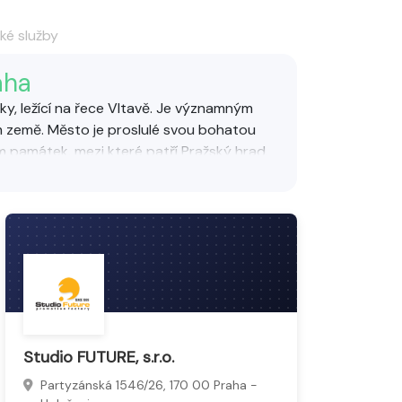
ké služby
aha
iky, ležící na řece Vltavě. Je významným
m země. Město je proslulé svou bohatou
m památek, mezi které patří Pražský hrad,
nebo chrám sv. Víta. Praha je rovněž
tu. Díky své atmosféře, historickému jádru
ění je jednou z nejnavštěvovanějších
talaci a údržbu programových aplikací i
ebových stránek, grafická tvorba log,
ce i vývoj uživatelských rozhraní.
uktů a služeb a pomáhají efektivně
Studio FUTURE, s.r.o.
Partyzánská 1546/26, 170 00 Praha -