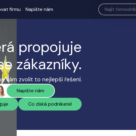
ovat firmu
Napište nám
erá propojuje
se zákazníky.
 vám zvolit to nejlepší řešení.
Napište nám
guje
Co získá podnikatel