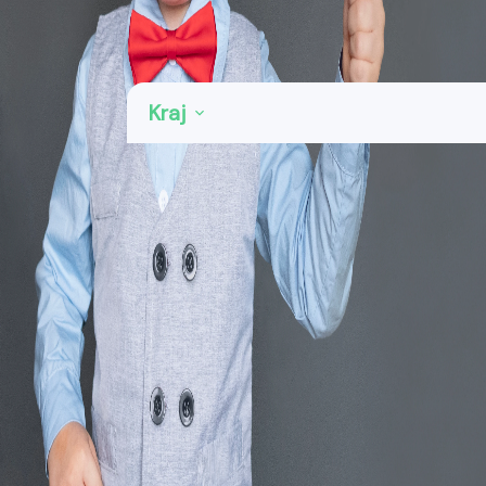
Kategorie: SW a grafické služby
Region
Kraj
Praha - východ
2
Praha - západ
3
Zobrazit
Vymazat vše