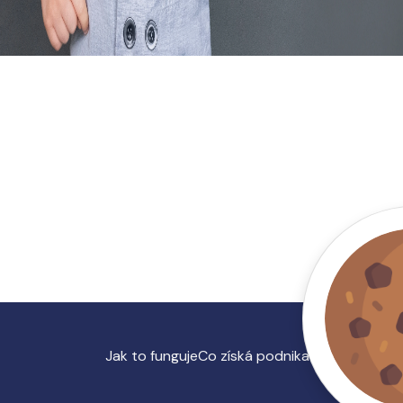
Jak to funguje
Co získá podnikatel
O nás, kont