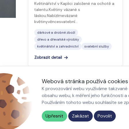
Květinářství v Kaplici založené na ochotě a
talentu.Květiny vázané s
láskou.Nabízímevázané
květinyvěncesvatební…
dárkové a drobné zboží
dřevo a dřevařské výrobky
květinářství a zahradnictví
svatební služby
Zobrazit detail
Webová stránka používá cookies
K provozování webu využíváme takzvané c
obsahu webu, k měření jeho funkčnosti a o
Používáním tohoto webu souhlasíte se z
akty
Nastavení cookies
Upřesnit
Zakázat
Povolit