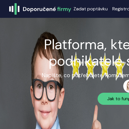
Zadat poptávku
Registr
Platforma, kt
podnikatele 
Napište, co potřebujete. Pomůžeme
Jak to fun