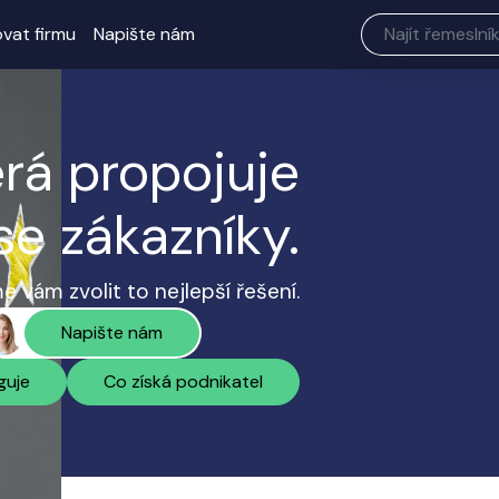
ovat firmu
Napište nám
erá propojuje
se zákazníky.
 vám zvolit to nejlepší řešení.
Napište nám
guje
Co získá podnikatel