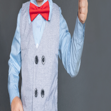
Kategorie: Svatební služby
Region: Če
Zobrazit
Vymazat vše