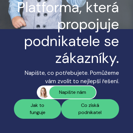
Platforma, která
propojuje
podnikatele se
zákazníky.
Napište, co potřebujete. Pomůžeme
vám zvolit to nejlepší řešení.
Napište nám
Jak to
Co získá
funguje
podnikatel