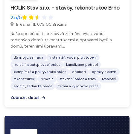
Zedníci jsou odborníci ve stavebním řemesle,
HOLÍK Stav s.r.o. - stavby, rekonstrukce Brno
specializující se na zdění, omítání a opravy zděných
2.5/5
konstrukcí, jako jsou zdi, příčky, komíny, opěrné zdi
Březina 111, 679 05 Březina
či základy.
Naše společnost se zabývá zejména výstavbou
Provádějí také omítky, štuky a přípravu podkladů
rodinných domů, rekonstrukcemi a opravami bytů a
pro další stavební práce. Pracují s materiály jako
domů, terénními úpravami…
cihly, tvárnice a malta.
Podílejí se na stavbách i
dům, byt, zahrada
instalatéři, voda, plyn, topení
rekonstrukcích budov.
izolační a zateplovací práce
kanalizace, potrubí
Zednictví patří k nejstarším řemeslům a vyžaduje
klempířské a pokrývačské práce
obchod
opravy a servis
preciznost i technologickou znalost.
rekonstrukce
řemesla
stavební práce a firmy
tesařství
zedníci, zednické práce
zemní a výkopové práce
Zobrazit detail