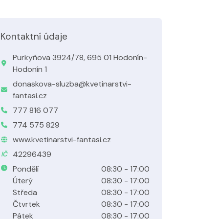
Kontaktní údaje
Purkyňova 3924/78, 695 01 Hodonín-
Hodonín 1
donaskova-sluzba@kvetinarstvi-
fantasi.cz
777 816 077
774 575 829
www.kvetinarstvi-fantasi.cz
42296439
IČ
Pondělí
08:30 - 17:00
Úterý
08:30 - 17:00
Středa
08:30 - 17:00
Čtvrtek
08:30 - 17:00
Pátek
08:30 - 17:00