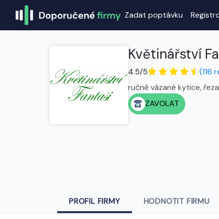
Zadat poptávku
Registr
Květinářství F
4.5/5
(116 
ručně vázané kytice, řeza
ZAVOLAT
PROFIL FIRMY
HODNOTIT FIRMU