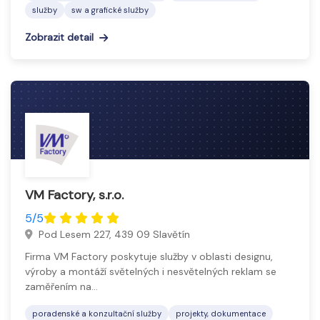
Tyto služby podporují prezentaci firem, produktů a
služby
sw a grafické služby
služeb a pomáhají efektivně komunikovat s cílovým
Zobrazit detail
publikem.
VM Factory, s.r.o.
5/5
Pod Lesem 227, 439 09 Slavětín
Firma VM Factory poskytuje služby v oblasti designu,
výroby a montáží světelných i nesvětelných reklam se
zaměřením na…
poradenské a konzultační služby
projekty, dokumentace