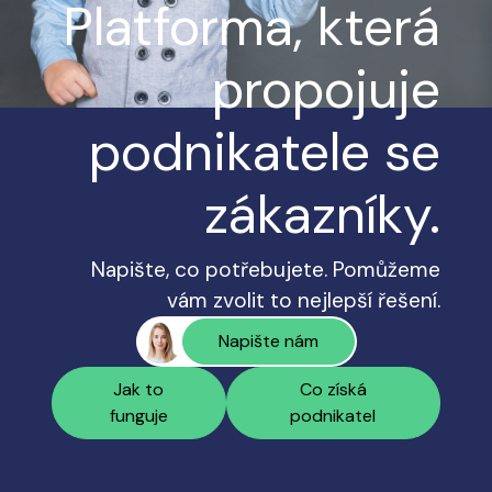
Platforma, která
propojuje
podnikatele se
zákazníky.
Napište, co potřebujete. Pomůžeme
vám zvolit to nejlepší řešení.
Napište nám
Jak to
Co získá
funguje
podnikatel