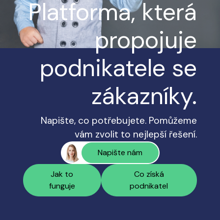
Platforma, která
propojuje
podnikatele se
zákazníky.
Napište, co potřebujete. Pomůžeme
vám zvolit to nejlepší řešení.
Napište nám
Jak to
Co získá
funguje
podnikatel