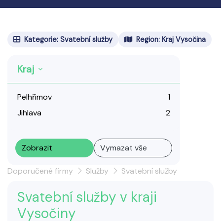
Kategorie: Svatební služby
Region: Kraj Vysočina
Kraj
Pelhřimov
1
Jihlava
2
Zobrazit
Vymazat vše
Doporučené firmy
Služby
Svatební služby
Svatební služby v kraji
Vysočiny