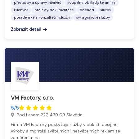
přestavby a úpravy interiérů
koupelny, obklady, keramika
služeb a pomáhají efektivně komunikovat s cílovým
kuchyně
projekty, dokumentace
obchod
služby
publikem.
poradenské a konzultační služby
sw a grafické služby
Zobrazit detail
VM Factory, s.r.o.
5/5
Pod Lesem 227, 439 09 Slavětín
Firma VM Factory poskytuje služby v oblasti designu,
výroby a montáží světelných i nesvětelných reklam se
zaměřením na…