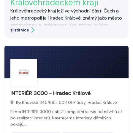
Královéhradeckém kraji
Královéhradecký kraj leží ve východní části Čech a
jeho metropolí je Hradec Králové, známý jako město
architektury a vzdělanosti. Kraj zahrnuje část
zjistit více
Krkonoš, včetně nejvyšší hory České republiky –
Sněžky. Významnými turistickými cíli jsou například
pevnostní město Josefov, zámek Kuks nebo safari v
ZOO Dvůr Králové. Region je bohatý na přírodní
krásy, historické památky a lázeňská místa.
Královéhradecký kraj je ideálním místem pro
milovníky historie, kultury i aktivního odpočinku v
přírodě.
Software a grafické služby zahrnují vývoj, instalaci a
INTERIÉR 3000 - Hradec Králové
údržbu programových aplikací i tvorbu vizuálního
Kydlinovská 345/69a, 503 01 Plácky, Hradec Králové
obsahu. Patří sem design webových stránek,
grafická tvorba log, reklamních materiálů, úprava
Firma INTERIÉR 3000 nabízí kompletní servis od návrhů až
fotografií, animace i vývoj uživatelských rozhraní.
po realizaci interiérů. Navrhujeme interiéry dětských
pokojů,…
Tyto služby podporují prezentaci firem, produktů a