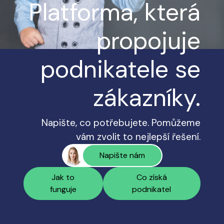
Platforma, která
propojuje
podnikatele se
zákazníky.
Napište, co potřebujete. Pomůžeme
vám zvolit to nejlepší řešení.
Napište nám
Jak to
Co získá
funguje
podnikatel