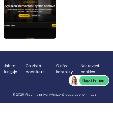
Jak to
Co získá
O nás,
Nastavení
funguje
podnikatel
kontakty
cookies
Napište nám
© 2026 Všechna práva vyhrazená
doporucenefirmy.cz