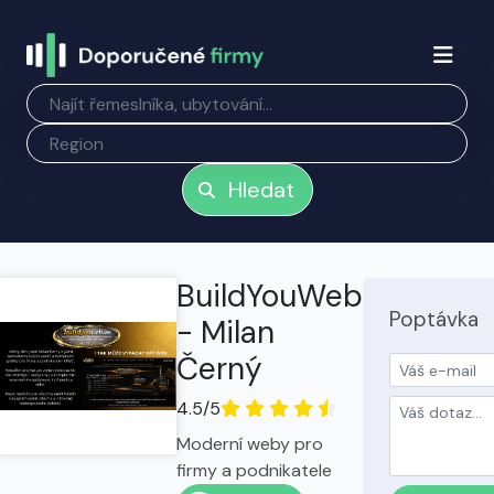
Hledat
BuildYouWeb
Poptávka
- Milan
Černý
4.5/5
Moderní weby pro
firmy a podnikatele