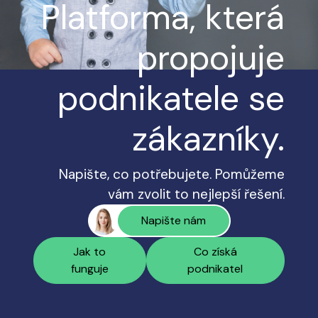
Platforma, která
propojuje
podnikatele se
zákazníky.
Napište, co potřebujete. Pomůžeme
vám zvolit to nejlepší řešení.
Napište nám
Jak to
Co získá
funguje
podnikatel