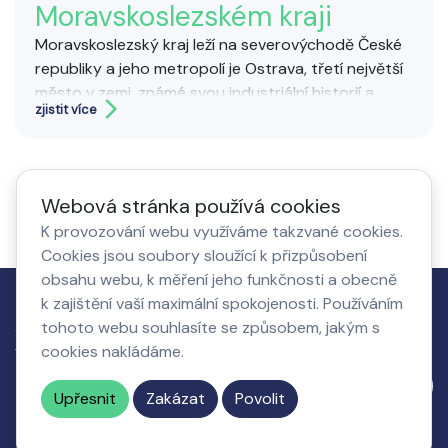
Moravskoslezském kraji
Moravskoslezský kraj leží na severovýchodě České
republiky a jeho metropolí je Ostrava, třetí největší
město v zemi, známé svou industriální historií a
zjistit více
areálem Dolní oblast Vítkovice. Kraj má silnou
průmyslovou tradici, zejména v oblasti těžby uhlí a
hutnictví, ale v posledních letech prochází výraznou
proměnou. Kromě průmyslu nabízí i krásnou přírodu
Webová stránka používá cookies
– například pohoří Beskydy nebo Jeseníky. Mezi
K provozování webu využíváme takzvané cookies.
oblíbené turistické cíle patří Pustevny, Praděd, hrad
Cookies jsou soubory sloužící k přizpůsobení
Hukvaldy nebo Technické muzeum Tatra v
obsahu webu, k měření jeho funkčnosti a obecně
Kopřivnici. Moravskoslezský kraj spojuje bohatou
k zajištění vaší maximální spokojenosti. Používáním
historii, kulturní dědictví a rozmanitou přírodu.
Jak to
Co získá
O nás,
Nastavení
tohoto webu souhlasíte se způsobem, jakým s
Svatební služby zahrnují kompletní zajištění a
funguje
podnikatel
kontakty
cookies
cookies nakládáme.
organizaci svatebního dne podle přání
snoubenců. Patří sem plánování, výzdoba, catering,
Napište nám
Upřesnit
Zakázat
Povolit
fotografování, hudba, koordinace i pronájem
prostoru. Cílem je vytvořit nezapomenutelný
© 2026 Všechna práva vyhrazená
doporucenefirmy.cz