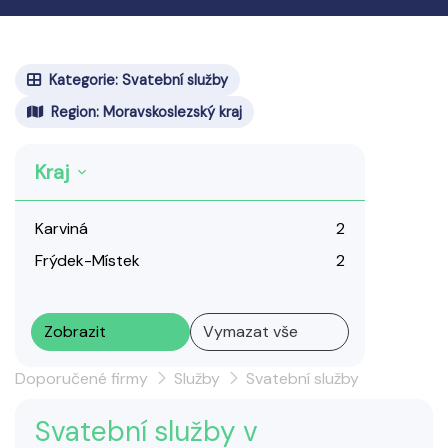
Kategorie: Svatební služby
Region: Moravskoslezský kraj
Kraj
Karviná
2
Frýdek-Místek
2
Zobrazit
Vymazat vše
Doporučené firmy
Služby
Svatební služby
Svatební služby v