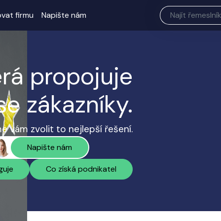
ovat firmu
Napište nám
erá propojuje
se zákazníky.
 vám zvolit to nejlepší řešení.
Napište nám
guje
Co získá podnikatel