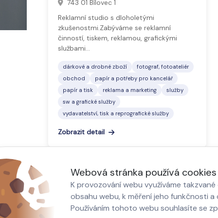
743 01 Bílovec 1
Reklamní studio s dloholetými
zkušenostmi.Zabýváme se reklamní
činností, tiskem, reklamou, grafickými
službami…
dárkové a drobné zboží
fotograf, fotoateliér
obchod
papír a potřeby pro kancelář
papír a tisk
reklama a marketing
služby
sw a grafické služby
vydavatelství, tisk a reprografické služby
Zobrazit detail
Webová stránka používá cookies
K provozování webu využíváme takzvané c
obsahu webu, k měření jeho funkčnosti a o
Používáním tohoto webu souhlasíte se z