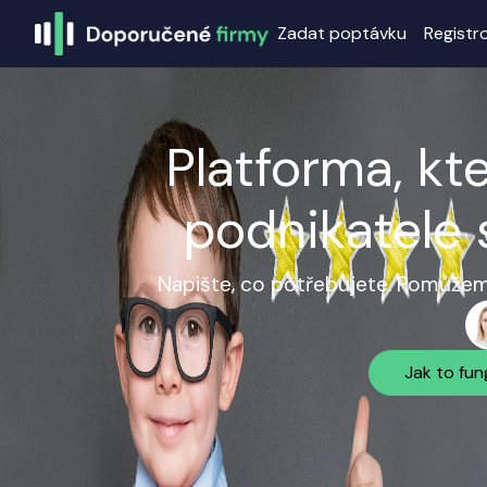
Zadat poptávku
Registr
Platforma, kt
podnikatele 
Napište, co potřebujete. Pomůžeme
Jak to fun