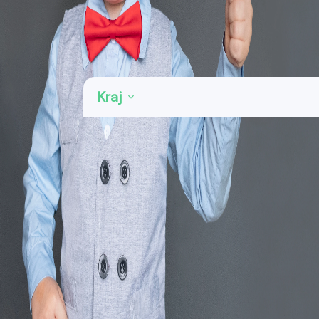
Kategorie: SW a grafické služby
Region: Moravskoslezský kraj
Kraj
Ostrava
1
Zobrazit
Vymazat vše