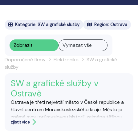
Kategorie: SW a grafické služby
Region: Ostrava
Zobrazit
Vymazat vše
Doporučené firmy
Elektronika
SW a grafické
služby
SW a grafické služby v
Ostravě
Ostrava je třetí největší město v České republice a
hlavní centrum Moravskoslezského kraje. Město je
známé svou průmyslovou historií, zejména těžbou
zjistit více
uhlí a hutnictvím, které formovaly jeho charakter po
dlouhá desetiletí. Dnes Ostrava prochází proměnou