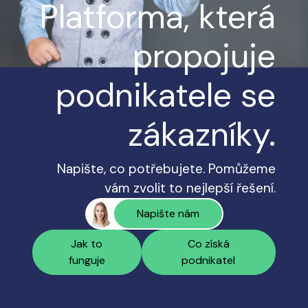
Platforma, která
propojuje
podnikatele se
zákazníky.
Napište, co potřebujete. Pomůžeme
vám zvolit to nejlepší řešení.
Napište nám
Jak to
Co získá
funguje
podnikatel