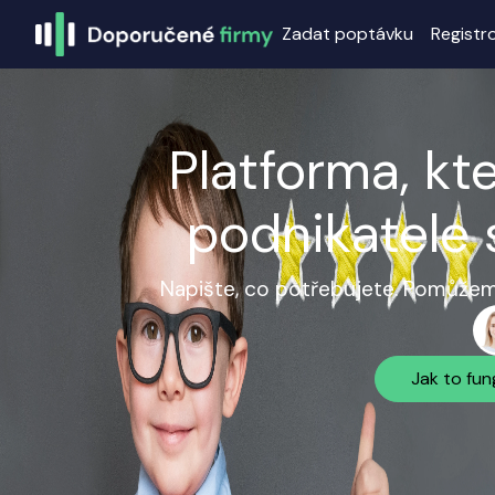
Zadat poptávku
Registr
Platforma, kt
podnikatele 
Napište, co potřebujete. Pomůžeme
Jak to fun