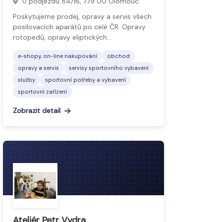
U podjezdu 84/16, 779 00 Olomouc
Poskytujeme prodej, opravy a servis všech
posilovacích aparátů po celé ČR. Opravy
rotopedů, opravy eliptických…
e-shopy, on-line nakupování
obchod
opravy a servis
servisy sportovního vybavení
služby
sportovní potřeby a vybavení
sportovní zařízení
Zobrazit detail
Ateliér Petr Vydra