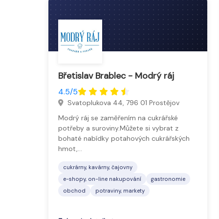
Břetislav Brablec - Modrý ráj
4.5/5
Svatoplukova 44, 796 01 Prostějov
Modrý ráj se zaměřením na cukrářské
potřeby a suroviny.Můžete si vybrat z
bohaté nabídky potahových cukrářských
hmot,…
cukrárny, kavárny, čajovny
e-shopy, on-line nakupování
gastronomie
obchod
potraviny, markety