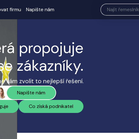
ovat firmu
Napište nám
erá propojuje
se zákazníky.
 vám zvolit to nejlepší řešení.
Napište nám
guje
Co získá podnikatel