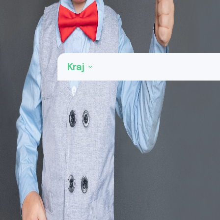
Kategorie: E-shopy, on-line nakupování
Region: Olomoucký kraj
Kraj
Šumperk
4
Přerov
2
Prostějov
2
Olomouc
13
Jeseník
2
Zobrazit
Vymazat vše