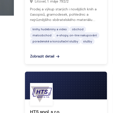
Litovel, 1. máje 792/2
Prodej a výkup starých i novějších knih a
časopisů, gramodesek, pohlednic a
nejrůznějšího sběratelského materiálu.…
knihy, hudebniny a video
obchod
maloobchod
e-shopy, on-line nakupování
poradenské a konzultační služby
služby
Zobrazit detail
HTS spol. s r.o.