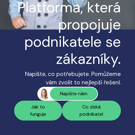
Platforma, která
propojuje
podnikatele se
zákazníky.
Napište, co potřebujete. Pomůžeme
vám zvolit to nejlepší řešení.
Napište nám
Jak to
Co získá
funguje
podnikatel