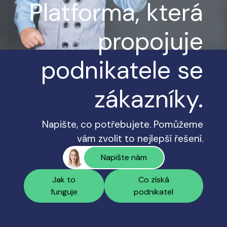
Platforma, která
propojuje
podnikatele se
zákazníky.
Napište, co potřebujete. Pomůžeme
vám zvolit to nejlepší řešení.
Napište nám
Jak to
Co získá
funguje
podnikatel