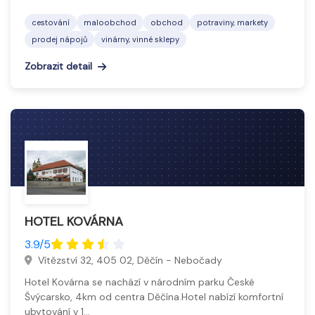
zde ochutnávky a společenské akce, které propojují
cestování
maloobchod
obchod
potraviny, markety
milovníky tohoto nápoje.
prodej nápojů
vinárny, vinné sklepy
Zobrazit detail
HOTEL KOVÁRNA
3.9/5
Vítězství 32, 405 02, Děčín - Nebočady
Hotel Kovárna se nachází v národním parku České
Švýcarsko, 4km od centra Děčína.Hotel nabízí komfortní
ubytování v 1…