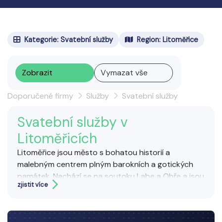
Kategorie: Svatební služby
Region: Litoměřice
Zobrazit
Vymazat vše
Doporučené firmy
Služby
Svatební služby
Svatební služby v
Litoměřicích
Litoměřice jsou město s bohatou historií a
malebným centrem plným barokních a gotických
památek. Nachází se na soutoku Labe a Ohře a jsou
zjistit více
známé také vinařstvím a tradičními jarmarky.
Svatební služby zahrnují kompletní zajištění a
organizaci svatebního dne podle přání