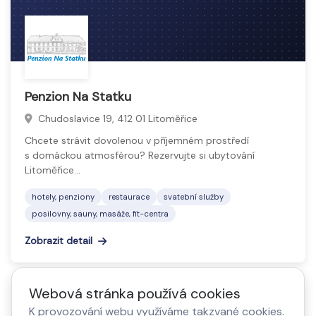
snoubenců. Patří sem plánování, výzdoba, catering,
fotografování, hudba, koordinace i pronájem
prostoru. Cílem je vytvořit nezapomenutelný
zážitek, který proběhne hladce a bez starostí, s
důrazem na detail a individuální přístup.
Penzion Na Statku
Chudoslavice 19, 412 01 Litoměřice
Chcete strávit dovolenou v příjemném prostředí
s domáckou atmosférou? Rezervujte si ubytování
Litoměřice…
hotely, penziony
restaurace
svatební služby
posilovny, sauny, masáže, fit-centra
Zobrazit detail
Webová stránka používá cookies
K provozování webu využíváme takzvané cookies.