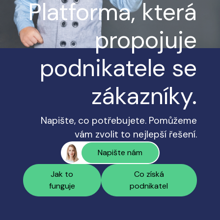
Platforma, která
propojuje
podnikatele se
zákazníky.
Napište, co potřebujete. Pomůžeme
vám zvolit to nejlepší řešení.
Napište nám
Jak to
Co získá
funguje
podnikatel