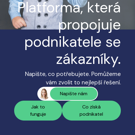
Platforma, která
propojuje
podnikatele se
zákazníky.
Napište, co potřebujete. Pomůžeme
vám zvolit to nejlepší řešení.
Napište nám
Jak to
Co získá
funguje
podnikatel