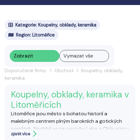
Kategorie: Koupelny, obklady, keramika
Region: Litoměřice
Zobrazit
Vymazat vše
Doporučené firmy
Obchod
Koupelny, obklady,
keramika
Koupelny, obklady, keramika v
Litoměřicích
Litoměřice jsou město s bohatou historií a
malebným centrem plným barokních a gotických
památek. Nachází se na soutoku Labe a Ohře a jsou
zjistit více
známé také vinařstvím a tradičními jarmarky.