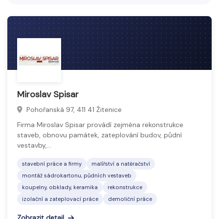
Koupelny, obklady a keramika zahrnují výrobky a
služby pro vybavení a design koupelen. Patří sem
keramické obklady, dlažby, sanitární keramika, vany,
umyvadla a další doplňky či příslušenství.
Sortiment umožňuje vytvořit funkční, estetické a
odolné prostory s důrazem na kvalitu materiálů a
moderní design, který splňuje požadavky na
Miroslav Spisar
komfort a hygienu.
Pohořanská 97, 411 41 Žitenice
Firma Miroslav Spisar provádí zejména rekonstrukce
staveb, obnovu památek, zateplování budov, půdní
vestavby,…
stavební práce a firmy
malířství a natěračství
montáž sádrokartonu, půdních vestaveb
koupelny, obklady, keramika
rekonstrukce
izolační a zateplovací práce
demoliční práce
Zobrazit detail