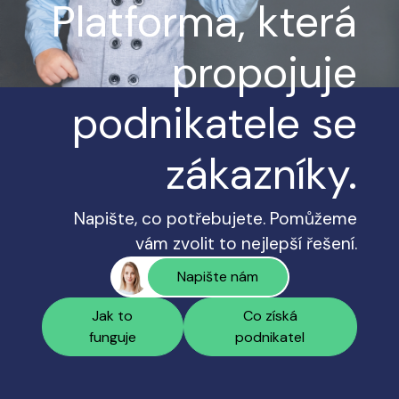
Platforma, která
propojuje
podnikatele se
zákazníky.
Napište, co potřebujete. Pomůžeme
vám zvolit to nejlepší řešení.
Napište nám
Jak to
Co získá
funguje
podnikatel