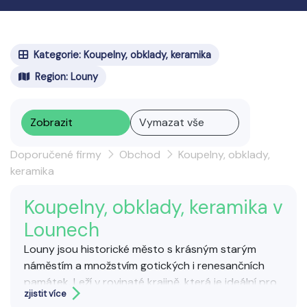
Kategorie: Koupelny, obklady, keramika
Region: Louny
Zobrazit
Vymazat vše
Doporučené firmy
Obchod
Koupelny, obklady,
keramika
Koupelny, obklady, keramika v
Lounech
Louny jsou historické město s krásným starým
náměstím a množstvím gotických i renesančních
památek. Leží v rovinaté krajině, která je ideální pro
zjistit více
cykloturistiku a poznávání české přírody.