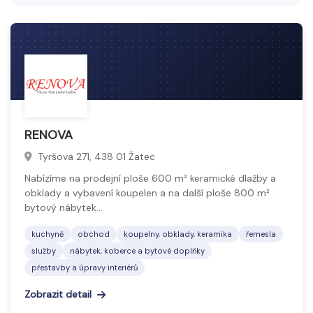
Koupelny, obklady a keramika zahrnují výrobky a
služby pro vybavení a design koupelen. Patří sem
keramické obklady, dlažby, sanitární keramika, vany,
umyvadla a další doplňky či příslušenství.
Sortiment umožňuje vytvořit funkční, estetické a
odolné prostory s důrazem na kvalitu materiálů a
moderní design, který splňuje požadavky na
RENOVA
komfort a hygienu.
Tyršova 271, 438 01 Žatec
Nabízíme na prodejní ploše 600 m² keramické dlažby a
obklady a vybavení koupelen a na další ploše 800 m²
bytový nábytek…
kuchyně
obchod
koupelny, obklady, keramika
řemesla
služby
nábytek, koberce a bytové doplňky
přestavby a úpravy interiérů
Zobrazit detail