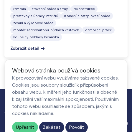
řemesla
stavební práce a firmy
rekonstrukce
přestavby a úpravy interiérů
izolační a zateplovací práce
zemní a výkopové práce
montáž sádrokartonu, půdních vestaveb
demoliční práce
koupelny, obklady, keramika
Zobrazit detail
Webová stránka používá cookies
K provozování webu využíváme takzvané cookies.
Cookies jsou soubory sloužící k přizpůsobení
obsahu webu, k měření jeho funkčnosti a obecně
k zajištění vaší maximální spokojenosti. Používáním
Jak to
Co získá
O nás,
Nastavení
tohoto webu souhlasíte se způsobem, jakým s
funguje
podnikatel
kontakty
cookies
cookies nakládáme.
Napište nám
Upřesnit
Zakázat
Povolit