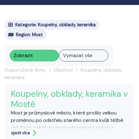
Kategorie: Koupelny, obklady, keramika
Region: Most
Zobrazit
Vymazat vše
Doporučené firmy
Obchod
Koupelny, obklady,
keramika
Koupelny, obklady, keramika v
Mostě
Most je průmyslové město, které prošlo velkou
proměnou po odstřelu starého centra kvůli těžbě
uhlí. Dnes nabízí moderní urbanistické řešení a
zjistit více
zajímavosti jako hrad Hněvín s krásným výhledem na