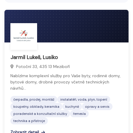
okolí.
Koupelny, obklady a keramika zahrnují výrobky a
služby pro vybavení a design koupelen. Patří sem
keramické obklady, dlažby, sanitární keramika, vany,
umyvadla a další doplňky či příslušenství.
Sortiment umožňuje vytvořit funkční, estetické a
odolné prostory s důrazem na kvalitu materiálů a
Jarmil Lukeš, Lusiko
moderní design, který splňuje požadavky na
komfort a hygienu.
Potoční 33, 435 13 Meziboří
Nabízíme komplexní služby pro Vaše byty, rodinné domy,
bytové domy, drobné provozy včetně technických
návrhů…
čerpadla, prodej, montáž
instalatéři, voda, plyn, topení
koupelny, obklady, keramika
kuchyně
opravy a servis
poradenské a konzultační služby
řemesla
technika a přístroje
Zobrazit detail