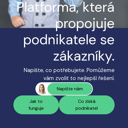
Platforma, která
propojuje
podnikatele se
zákazníky.
Napište, co potřebujete. Pomůžeme
vám zvolit to nejlepší řešení.
Napište nám
Jak to
Co získá
funguje
podnikatel