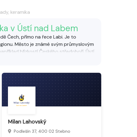
lady, keramika
ika v Ústí nad Labem
dě Čech, přímo na řece Labi. Je to
egionu. Město je známé svým průmyslovým
například blízkostí Českého středohoří. Ústí
ulturních i sportovních aktivit pro
y a služby pro vybavení a design koupelen.
í keramika, vany, umyvadla a další doplňky
ké a odolné prostory s důrazem na kvalitu
žadavky na komfort a hygienu.
Milan Lahovský
Podlešín 37, 400 02 Stebno