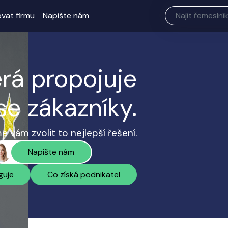
ovat firmu
Napište nám
erá propojuje
se zákazníky.
 vám zvolit to nejlepší řešení.
Napište nám
guje
Co získá podnikatel