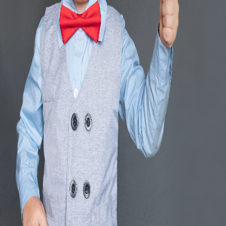
Kategorie: Koupelny, obklady, keramika
Region: Ústí nad Labem
Zobrazit
Vymazat vše