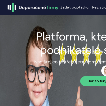
Zadat poptávku
Registr
Platforma, kt
podnikatele 
Napište, co potřebujete. Pomůžeme
Jak to fun