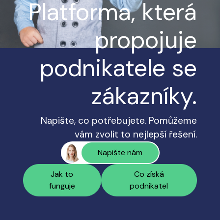
Platforma, která
propojuje
podnikatele se
zákazníky.
Napište, co potřebujete. Pomůžeme
vám zvolit to nejlepší řešení.
Napište nám
Jak to
Co získá
funguje
podnikatel