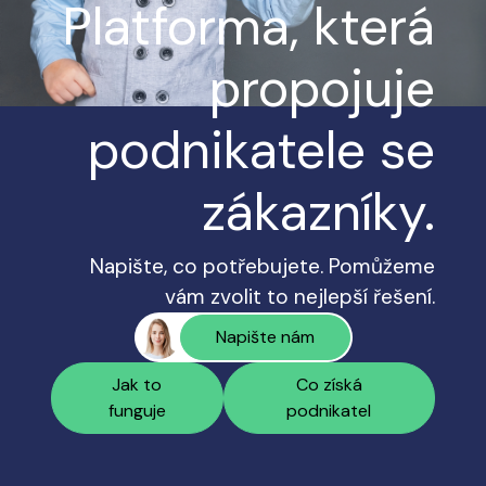
Platforma, která
propojuje
podnikatele se
zákazníky.
Napište, co potřebujete. Pomůžeme
vám zvolit to nejlepší řešení.
Napište nám
Jak to
Co získá
funguje
podnikatel