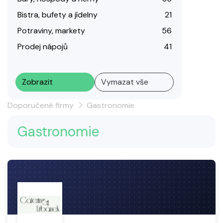
Bistra, bufety a jídelny
21
Potraviny, markety
56
Prodej nápojů
41
Zobrazit
Vymazat vše
Doporučené firmy
Gastronomie
Gastronomie