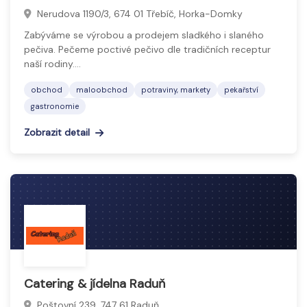
Nerudova 1190/3, 674 01 Třebíč, Horka-Domky
Zabýváme se výrobou a prodejem sladkého i slaného
pečiva. Pečeme poctivé pečivo dle tradičních receptur
naší rodiny.…
obchod
maloobchod
potraviny, markety
pekařství
gastronomie
Zobrazit detail
Catering & jídelna Raduň
Poštovní 239, 747 61 Raduň