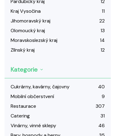
Pardubický kraj
12
Kraj Vysočina
11
Jihomoravský kraj
22
Olomoucký kraj
13
Moravskoslezský kraj
14
Zlínský kraj
12
Kategorie
Cukrárny, kavárny, čajovny
40
Mobilní občerstvení
9
Restaurace
307
Catering
31
Vinárny, vinné sklepy
46
Bary, hospody a herny
35