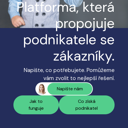
Platforma, která
propojuje
podnikatele se
zákazníky.
Napište, co potřebujete. Pomůžeme
vám zvolit to nejlepší řešení.
Napište nám
Jak to
Co získá
funguje
podnikatel