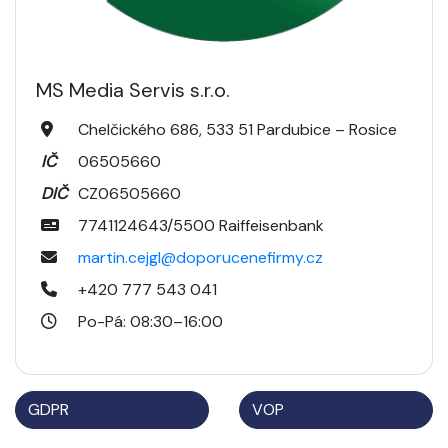
MS Media Servis s.r.o.
Chelčického 686, 533 51 Pardubice – Rosice
IČ
06505660
DIČ
CZ06505660
7741124643/5500 Raiffeisenbank
martin.cejgl@doporucenefirmy.cz
+420 777 543 041
Po-Pá: 08:30–16:00
GDPR
VOP