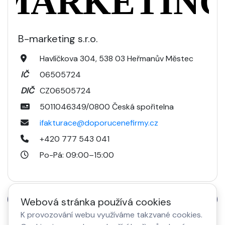
B-marketing s.r.o.
Havlíčkova 304, 538 03 Heřmanův Městec
IČ
06505724
DIČ
CZ06505724
5011046349/0800 Česká spořitelna
ifakturace@doporucenefirmy.cz
+420 777 543 041
Po-Pá: 09:00–15:00
GDPR
VOP
Webová stránka používá cookies
K provozování webu využíváme takzvané cookies.