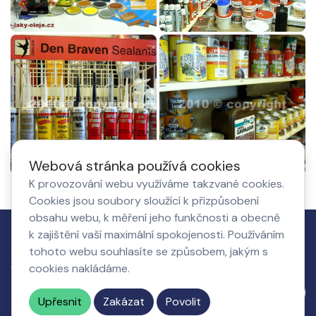
Webová stránka používá cookies
K provozování webu využíváme takzvané cookies.
Cookies jsou soubory sloužící k přizpůsobení
obsahu webu, k měření jeho funkčnosti a obecně
k zajištění vaší maximální spokojenosti. Používáním
Jak to
tohoto webu souhlasíte se způsobem, jakým s
Co získá
O nás,
Nastavení
funguje
cookies nakládáme.
podnikatel
kontakty
cookies
Napište nám
Upřesnit
Zakázat
Povolit