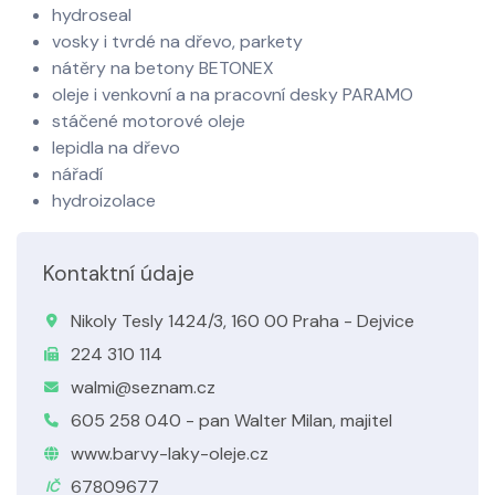
hydroseal
vosky i tvrdé na dřevo, parkety
nátěry na betony BETONEX
oleje i venkovní a na pracovní desky PARAMO
stáčené motorové oleje
lepidla na dřevo
nářadí
hydroizolace
Kontaktní údaje
Nikoly Tesly 1424/3, 160 00 Praha - Dejvice
224 310 114
walmi@seznam.cz
605 258 040 - pan Walter Milan, majitel
www.barvy-laky-oleje.cz
67809677
IČ