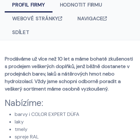
PROFIL FIRMY
HODNOTIT FIRMU
WEBOVÉ STRÁNKY
NAVIGACE
SDÍLET
Prodáváme už více než 10 let a máme bohaté zkušenosti
s prodejem veškerých doplňků, jenž běžně dostanete v
prodejnách barev, laků a nátěrových hmot nebo
hydroizolací. Vždy jsme schopni odborně poradit a
veškerý sortiment máme osobně vyzkoušený.
Nabízíme:
barvy i COLOR EXPERT DÜFA
laky
tmely
spreje RAL