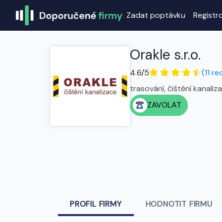
Zadat poptávku
Registr
Orakle s.r.o.
4.6/5
(11 re
trasování, čištění kanaliz
ZAVOLAT
PROFIL FIRMY
HODNOTIT FIRMU