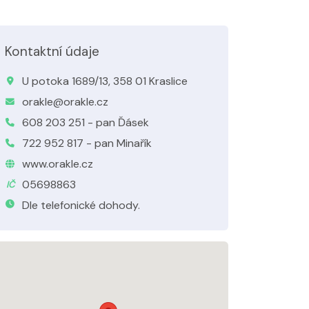
Kontaktní údaje
U potoka 1689/13, 358 01 Kraslice
orakle@orakle.cz
608 203 251 - pan Ďásek
722 952 817 - pan Minařík
www.orakle.cz
05698863
IČ
Dle telefonické dohody.