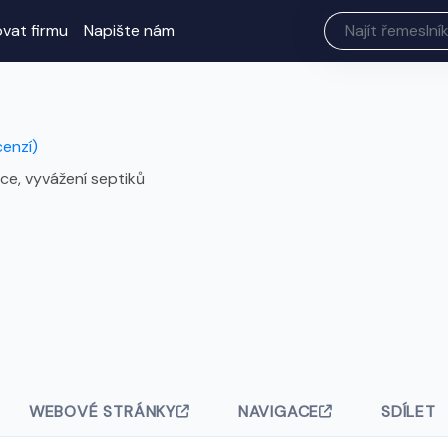
ovat firmu
Napište nám
cenzí)
ace, vyvážení septiků
WEBOVÉ STRÁNKY
NAVIGACE
SDÍLET