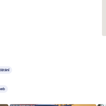
čištění
heb