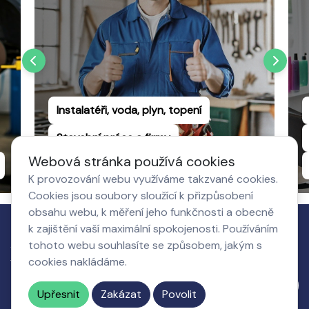
Instalatéři, voda, plyn, topení
Stavební práce a firmy
Webová stránka používá cookies
Truhlářství a dřevovýroba
K provozování webu využíváme takzvané cookies.
Cookies jsou soubory sloužící k přizpůsobení
obsahu webu, k měření jeho funkčnosti a obecně
k zajištění vaší maximální spokojenosti. Používáním
Jak to
tohoto webu souhlasíte se způsobem, jakým s
Co získá
O nás,
Nastavení
funguje
cookies nakládáme.
podnikatel
kontakty
cookies
Napište nám
Upřesnit
Zakázat
Povolit