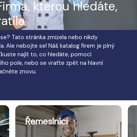
irma, kterou hledáte,
atila
te se? Tato stránka zmizela nebo nikdy
a. Ale nebojte se! Náš katalog firem je plný
kuste najít to, co hledáte, pomocí
ho pole, nebo se vraťte zpět na hlavní
začněte znovu.
Řemeslníci