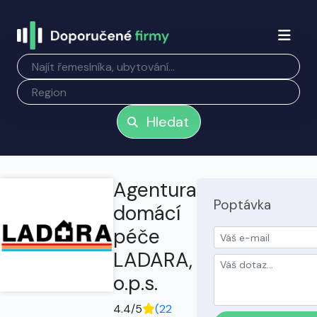
Hledat
Agentura
Poptávka
domácí
péče
LADARA,
o.p.s.
4.4/5
(22