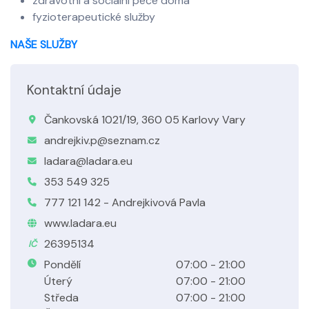
zdravotní a sociální péče doma
fyzioterapeutické služby
NAŠE SLUŽBY
Kontaktní údaje
Čankovská 1021/19, 360 05 Karlovy Vary
andrejkiv.p@seznam.cz
ladara@ladara.eu
353 549 325
777 121 142 - Andrejkivová Pavla
www.ladara.eu
26395134
IČ
Pondělí
07:00 - 21:00
Úterý
07:00 - 21:00
Středa
07:00 - 21:00