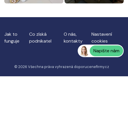
Jak to
Co získá
O nás,
Nastavení
funguje
podnikatel
kontakty
cookies
Napište nám
© 2026 Všechna práva vyhrazená
doporucenefirmy.cz