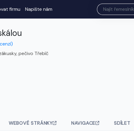
ovat firmu
Napište nám
skálou
ecenzí)
zákusky, pečivo Třebíč
WEBOVÉ STRÁNKY
NAVIGACE
SDÍLET