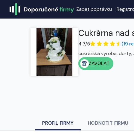
Zadat poptávku
Registr
Cukrárna nad 
4.7/5
(19 r
cukrářská výroba, dorty, 
ZAVOLAT
PROFIL FIRMY
HODNOTIT FIRMU