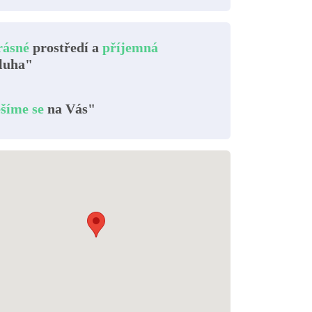
rásné
prostředí a
příjemná
luha"
šíme se
na Vás"