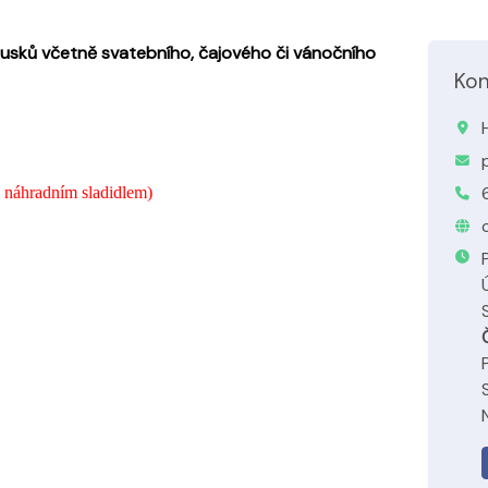
usků včetně svatebního, čajového či vánočního
Kon
s náhradním sladidlem)