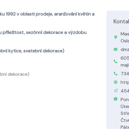
 1992 v oblasti prodeje, aranžování květin a
Konta
 příležitost, sezónní dekorace a výzdobu
Mas
Osl
dmz
ební kytice, svatební dekorace)
605
maji
734
tební dekorace)
htt
454
IČ
Pon
Úte
Stř
Čtv
Pát