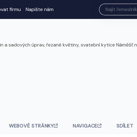
ovat firmu
Napište nám
ětin a sadových úprav, řezané květiny, svatební kytice Náměšť 
WEBOVÉ STRÁNKY
NAVIGACE
SDÍLET