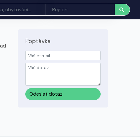
Poptávka
nad
Odeslat dotaz