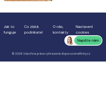
Jak to
Co získá
O nás,
Nastavení
funguje
podnikatel
kontakty
cookies
Napište nám
© 2026 Všechna práva vyhrazená
doporucenefirmy.cz