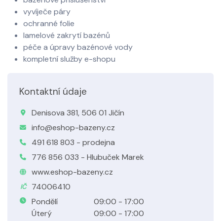
vyvíječe páry
ochranné folie
lamelové zakrytí bazénů
péče a úpravy bazénové vody
kompletní služby e-shopu
Kontaktní údaje
Denisova 381, 506 01 Jičín
info@eshop-bazeny.cz
491 618 803 - prodejna
776 856 033 - Hlubuček Marek
www.eshop-bazeny.cz
74006410
IČ
Pondělí
09:00 - 17:00
Úterý
09:00 - 17:00