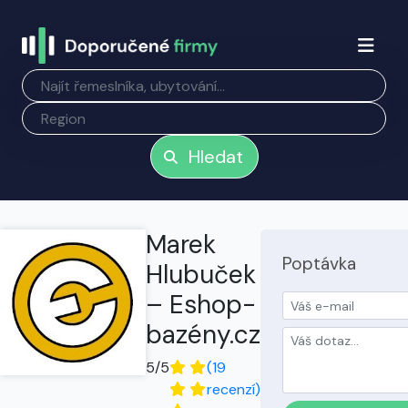
Hledat
Marek
Poptávka
Hlubuček
– Eshop-
bazény.cz
5/5
(19
recenzí)