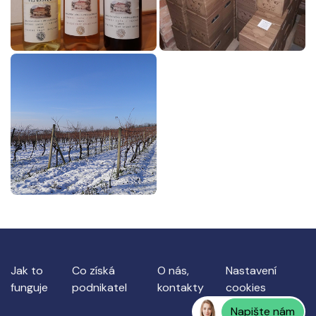
Jak to
Co získá
O nás,
Nastavení
funguje
podnikatel
kontakty
cookies
Napište nám