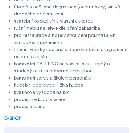
Řízené a neřízené degustace (ochutnávky) vín vč.
drobného občerstvení
svatební kolekci vín s vlastní etiketou
ruční malbu na lahve dle přání zákazníka
pro restaurace a hotely snoubení pokrmů a vín,
vinnou kartu, skleničky
firemní večírky spojené s doprovodným programem
ochutnávky vín
kompletní CATERING na vaši oslavu – teplý a
studený raut i s odbornou obsluhou
kompletní servis a školení personálu
hudební doprovod – živá hudba
květinová výzdoba na klíč
prodej medu od včelaře
prodej džbánů
E-SHOP