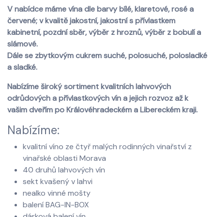
V nabídce máme vína dle barvy bílé, klaretové, rosé a
červené; v kvalitě jakostní, jakostní s přívlastkem
kabinetní, pozdní sběr, výběr z hroznů, výběr z bobulí a
slámové.
Dále se zbytkovým cukrem suché, polosuché, polosladké
a sladké.
Nabízíme široký sortiment kvalitních lahvových
odrůdových a přívlastkových vín a jejich rozvoz až k
vašim dveřím po Královéhradeckém a Libereckém kraji.
Nabízíme:
kvalitní víno ze čtyř malých rodinných vinařství z
vinařské oblasti Morava
40 druhů lahvových vín
sekt kvašený v lahvi
nealko vinné mošty
balení BAG-IN-BOX
dárková balení vín