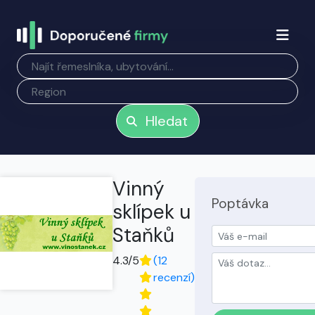
Hledat
Vinný
Poptávka
sklípek u
Staňků
4.3/5
(12
recenzí)