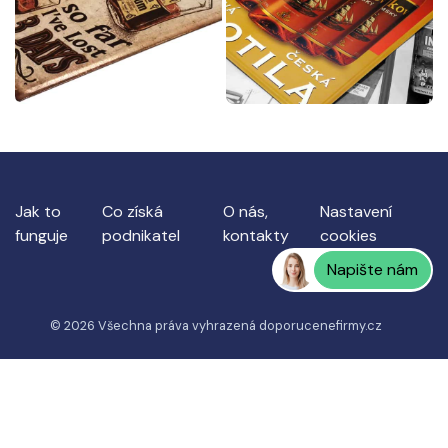
Jak to
Co získá
O nás,
Nastavení
funguje
podnikatel
kontakty
cookies
Napište nám
© 2026 Všechna práva vyhrazená
doporucenefirmy.cz