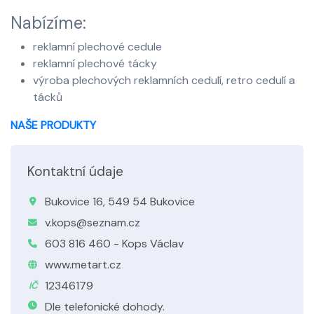
Nabízíme:
reklamní plechové cedule
reklamní plechové tácky
výroba plechových reklamních cedulí, retro cedulí a
tácků
NAŠE PRODUKTY
Kontaktní údaje
Bukovice 16, 549 54 Bukovice
v.kops@seznam.cz
603 816 460 - Kops Václav
www.metart.cz
12346179
IČ
Dle telefonické dohody.