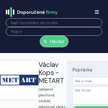
Hledat
Václav
Poptávka
Kops -
METART
reklamní
plechové
cedule,
plechové tácky