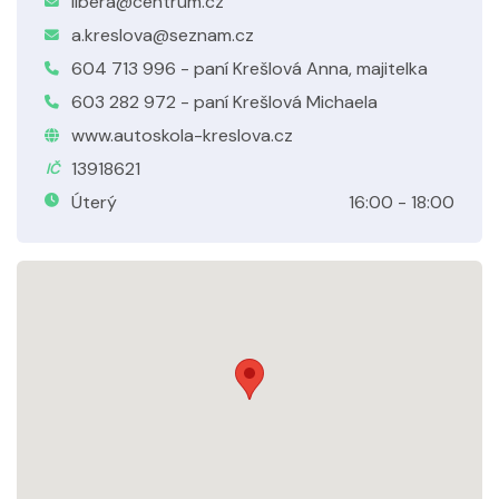
libera@centrum.cz
a.kreslova@seznam.cz
604 713 996 - paní Krešlová Anna, majitelka
603 282 972 - paní Krešlová Michaela
www.autoskola-kreslova.cz
13918621
IČ
Úterý
16:00 - 18:00