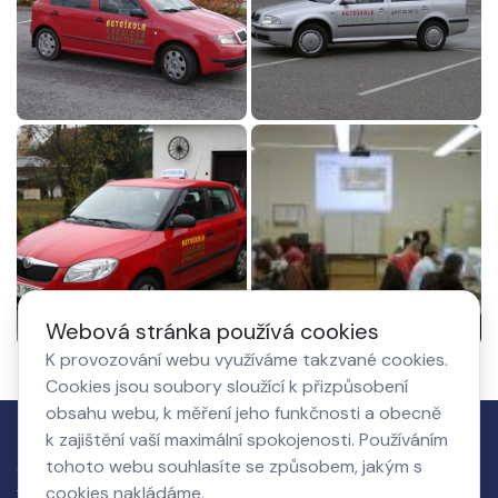
Webová stránka používá cookies
K provozování webu využíváme takzvané cookies.
Cookies jsou soubory sloužící k přizpůsobení
obsahu webu, k měření jeho funkčnosti a obecně
k zajištění vaší maximální spokojenosti. Používáním
Jak to
tohoto webu souhlasíte se způsobem, jakým s
Co získá
O nás,
Nastavení
funguje
cookies nakládáme.
podnikatel
kontakty
cookies