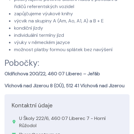
řidičů referentských vozidel
zapůjčujeme výukové knihy
výcvik na skupiny A (Am, Ao, A1, A) a B + E
kondiční jízdy
individuální termíny jízd
výuky v německém jazyce
možnost platby formou splátek bez navýšení
Pobočky:
Oldřichova 200/22, 460 07 Liberec – Jeřáb
Víchová nad Jizerou 8 (OÚ), 512 41 Víchová nad Jizerou
Kontaktní údaje
U Školy 222/6, 460 07 Liberec 7 - Horní
Růžodol