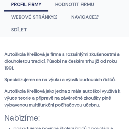
PROFIL FIRMY
HODNOTIT FIRMU
WEBOVÉ STRÁNKY
NAVIGACE
SDÍLET
Autoškola Krešlová je firma s rozsáhlými zkušenostmi a
dlouholetou tradicí. Působí na českém trhu již od roku
1991.
Specializujeme se na výuku a výcvik budoucích řidičů.
Autoškola Krešlová jako jedna z mála autoškol využívá k
výuce teorie a přípravě na závěrečné zkoušky plně
vybavenou multifunkční počítačovou učebnu.
Nabízíme:
poskytujeme povinné školení řidičů z povolání a