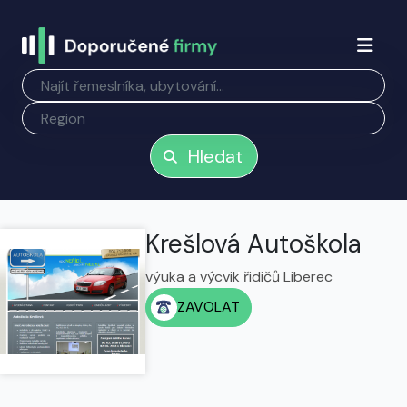
Hledat
Krešlová Autoškola
výuka a výcvik řidičů Liberec
ZAVOLAT