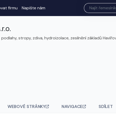
ovat firmu
Napište nám
r.o.
 podlahy, stropy, zdiva, hydroizolace, zesilnění základů Havířo
WEBOVÉ STRÁNKY
NAVIGACE
SDÍLET