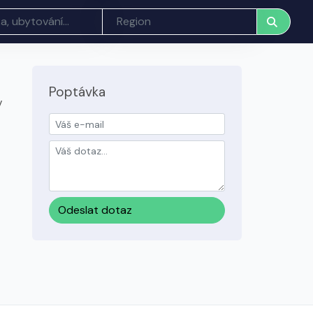
Poptávka
v
Odeslat dotaz