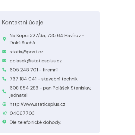
Kontaktní údaje
Na Kopci 327/3a, 735 64 Havířov -
Dolní Suchá
statix@post.cz
polasek@staticsplus.cz
605 248 701 - firemní
737 184 041 - stavební technik
608 854 283 - pan Polášek Stanislav,
jednatel
http://www.staticsplus.cz
04067703
IČ
Dle telefonické dohody.