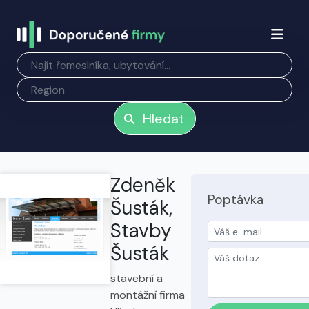
Hledat
Zdeněk
Poptávka
Šusták,
Stavby
Šusták
stavební a
montážní firma