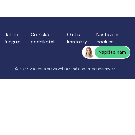
Jak to
Co získá
O nás,
Nastavení
funguje
podnikatel
kontakty
cookies
Napište nám
© 2026 Všechna práva vyhrazená
doporucenefirmy.cz