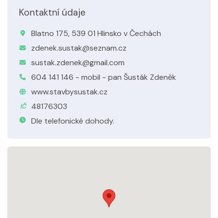
Kontaktní údaje
Blatno 175, 539 01 Hlinsko v Čechách
zdenek.sustak@seznam.cz
sustak.zdenek@gmail.com
604 141 146 - mobil - pan Šusták Zdeněk
www.stavbysustak.cz
48176303
IČ
Dle telefonické dohody.