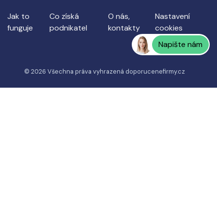
Jak to
Co získá
O nás,
Nastavení
funguje
podnikatel
kontakty
cookies
Napište nám
© 2026 Všechna práva vyhrazená
doporucenefirmy.cz