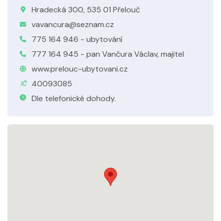
Hradecká 300, 535 01 Přelouč
vavancura@seznam.cz
775 164 946 - ubytování
777 164 945 - pan Vančura Václav, majitel
www.prelouc-ubytovani.cz
40093085
IČ
Dle telefonické dohody.