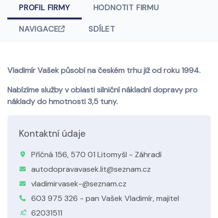
PROFIL FIRMY
HODNOTIT FIRMU
NAVIGACE
SDÍLET
Vladimír Vašek působí na českém trhu již od roku 1994.
Nabízíme služby v oblasti silniční nákladní dopravy pro
náklady do hmotnosti 3,5 tuny.
Kontaktní údaje
Příčná 156, 570 01 Litomyšl - Záhradí
autodopravavasek.lit@seznam.cz
vladimirvasek-@seznam.cz
603 975 326 - pan Vašek Vladimír, majitel
62031511
IČ