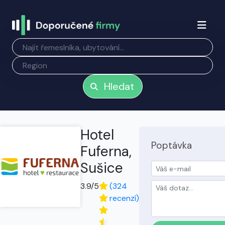
Hledat
Hotel
Poptávka
Fuferna,
Sušice
3.9/5
(324
recenzí)