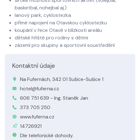
široké možnosti sportovních aktivit (volejbal,
basketbal, nohejbal aj.)
lanový park, cyklostezka
přímé napojení na Otavskou cyklostezku
koupání v řece Otavě v blízkosti areálu
dětské hřiště pro rodiny s dětmi
zázemí pro skupiny a sportovní soustředění
Kontaktní údaje
Na Fufernách, 342 01 Sušice-Sušice 1
hotel@fuferna.cz
606 751 639 - Ing. Staněk Jan
373 705 250
www.fuferna.cz
14726921
IČ
Dle telefonické dohody.