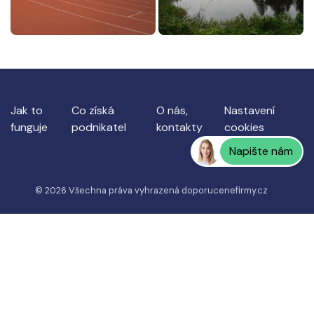
Jak to
Co získá
O nás,
Nastavení
funguje
podnikatel
kontakty
cookies
Napište nám
© 2026 Všechna práva vyhrazená
doporucenefirmy.cz