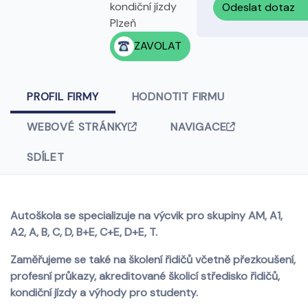
kondiční jízdy
Odeslat dotaz
Plzeň
ZAVOLAT
PROFIL FIRMY
HODNOTIT FIRMU
WEBOVÉ STRÁNKY
NAVIGACE
SDÍLET
Autoškola se specializuje na výcvik pro skupiny AM, A1,
A2, A, B, C, D, B+E, C+E, D+E, T.
Zaměřujeme se také na školení řidičů včetně přezkoušení,
profesní průkazy, akreditované školicí středisko řidičů,
kondiční jízdy a výhody pro studenty.