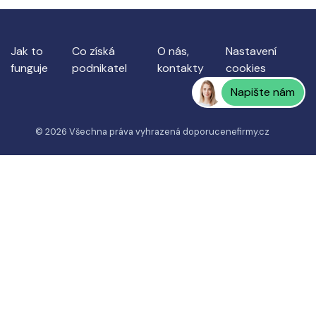
Jak to
Co získá
O nás,
Nastavení
funguje
podnikatel
kontakty
cookies
Napište nám
© 2026 Všechna práva vyhrazená
doporucenefirmy.cz