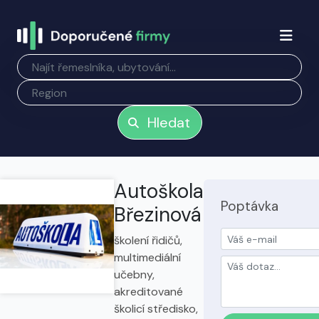
Hledat
Autoškola
Poptávka
Březinová
školení řidičů,
multimediální
učebny,
akreditované
školicí středisko,