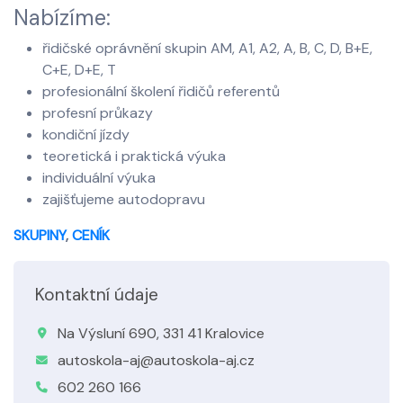
Nabízíme:
řidičské oprávnění skupin AM, A1, A2, A, B, C, D, B+E,
C+E, D+E, T
profesionální školení řidičů referentů
profesní průkazy
kondiční jízdy
teoretická i praktická výuka
individuální výuka
zajišťujeme autodopravu
SKUPINY
,
CENÍK
Kontaktní údaje
Na Výsluní 690, 331 41 Kralovice
autoskola-aj@autoskola-aj.cz
602 260 166