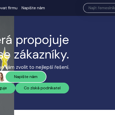
ovat firmu
Napište nám
erá propojuje
se zákazníky.
 vám zvolit to nejlepší řešení.
Napište nám
guje
Co získá podnikatel