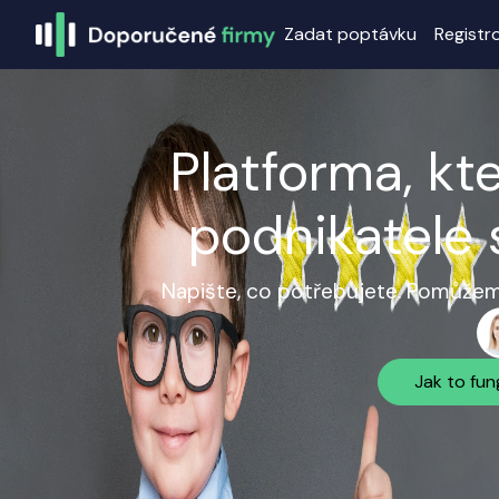
Zadat poptávku
Registr
Platforma, kt
podnikatele 
Napište, co potřebujete. Pomůžeme
Jak to fun