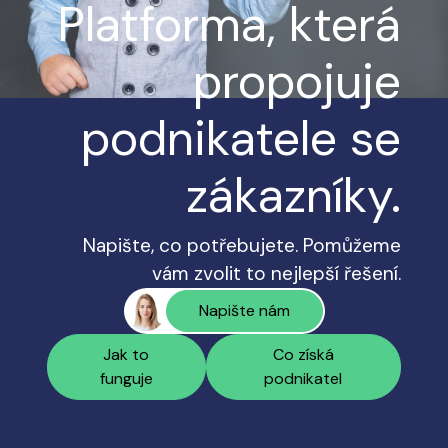
Platforma, která
propojuje
podnikatele se
zákazníky.
Napište, co potřebujete. Pomůžeme
vám zvolit to nejlepší řešení.
Napište nám
Jak to
Co získá
funguje
podnikatel