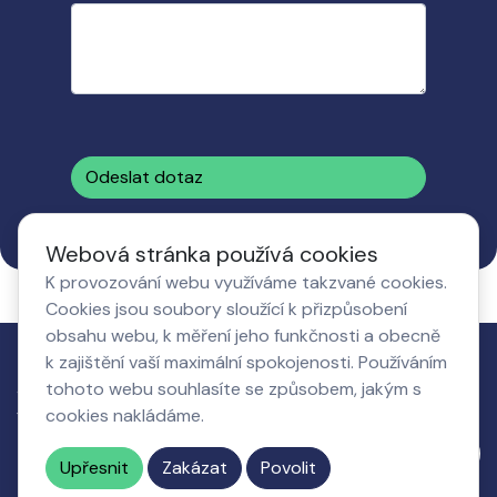
Odeslat dotaz
Webová stránka používá cookies
K provozování webu využíváme takzvané cookies.
Cookies jsou soubory sloužící k přizpůsobení
obsahu webu, k měření jeho funkčnosti a obecně
k zajištění vaší maximální spokojenosti. Používáním
tohoto webu souhlasíte se způsobem, jakým s
Jak to
Co získá
O nás,
Nastavení
cookies nakládáme.
funguje
podnikatel
kontakty
cookies
Napište nám
Upřesnit
Zakázat
Povolit