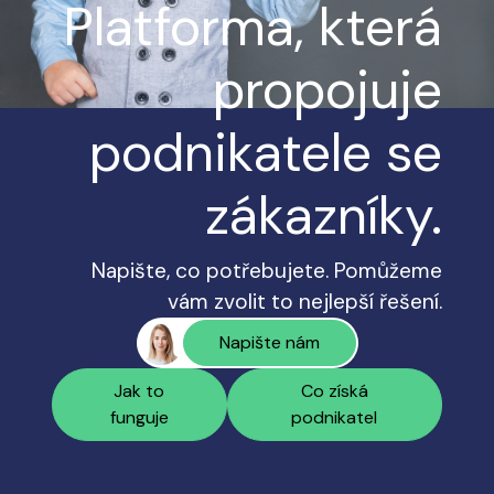
Platforma, která
propojuje
podnikatele se
zákazníky.
Napište, co potřebujete. Pomůžeme
vám zvolit to nejlepší řešení.
Napište nám
Jak to
Co získá
funguje
podnikatel