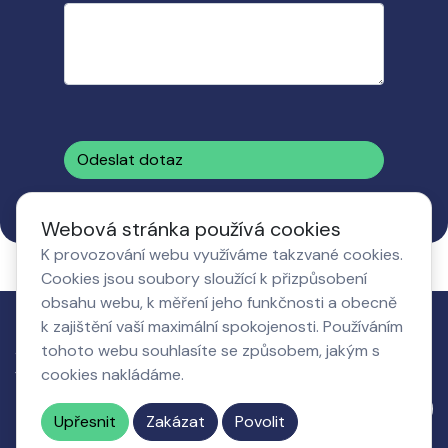
Odeslat dotaz
Webová stránka používá cookies
K provozování webu využíváme takzvané cookies.
Cookies jsou soubory sloužící k přizpůsobení
obsahu webu, k měření jeho funkčnosti a obecně
k zajištění vaší maximální spokojenosti. Používáním
tohoto webu souhlasíte se způsobem, jakým s
Jak to
Co získá
O nás,
Nastavení
cookies nakládáme.
funguje
podnikatel
kontakty
cookies
Napište nám
Upřesnit
Zakázat
Povolit