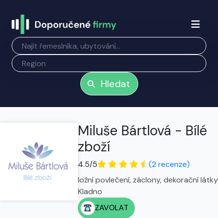
Hledat
Miluše Bártlová - Bílé
zboží
4.5/5
(2 recenze)
ložní povlečení, záclony, dekorační látky
Kladno
ZAVOLAT