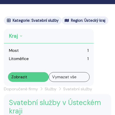
Kategorie: Svatební služby
Region: Ústecký kraj
Kraj
Most
1
Litoměřice
1
Zobrazit
Vymazat vše
Doporučené firmy
Služby
Svatební služby
Svatební služby v Ústeckém
kraji