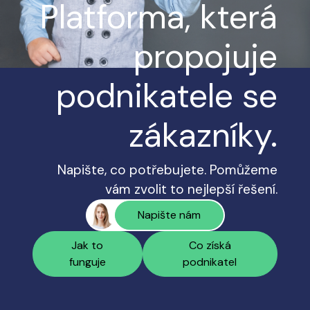
Platforma, která
propojuje
podnikatele se
zákazníky.
Napište, co potřebujete. Pomůžeme
vám zvolit to nejlepší řešení.
Napište nám
Jak to
Co získá
funguje
podnikatel