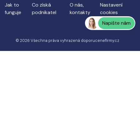
Jak to
Co získá
O nás,
Nastavení
funguje
podnikatel
kontakty
cookies
Napište nám
© 2026 Všechna práva vyhrazená
doporucenefirmy.cz