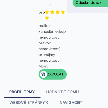
Odeslat dotaz
5/5
realitní
kancelář, výkup
nemovitostí,
převod
nemovitostí,
pronájmy
nemovitostí
Most
ZAVOLAT
PROFIL FIRMY
HODNOTIT FIRMU
WEBOVÉ STRÁNKY
NAVIGACE