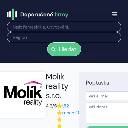
Hledat
Molík
Poptávka
reality
s.r.o.
4.2/5
(82
recenzí)