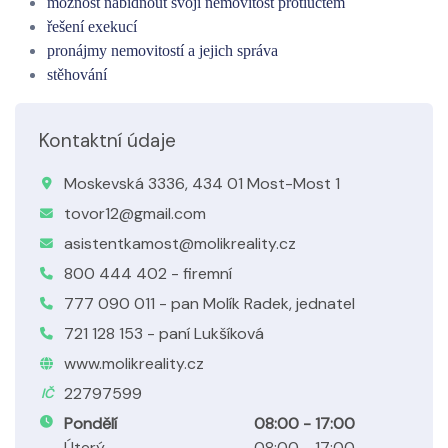
možnost nabídnout svoji nemovitost protiúčtem
řešení exekucí
pronájmy nemovitostí a jejich správa
stěhování
Kontaktní údaje
Moskevská 3336, 434 01 Most-Most 1
tovor12@gmail.com
asistentkamost@molikreality.cz
800 444 402 - firemní
777 090 011 - pan Molík Radek, jednatel
721 128 153 - paní Lukšíková
www.molikreality.cz
22797599
IČ
Pondělí
08:00 - 17:00
Úterý
08:00 - 17:00