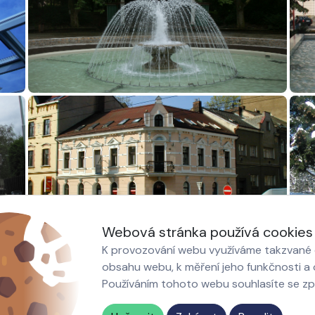
Webová stránka používá cookies
K provozování webu využíváme takzvané c
obsahu webu, k měření jeho funkčnosti a o
Používáním tohoto webu souhlasíte se z
akty
Nastavení cookies