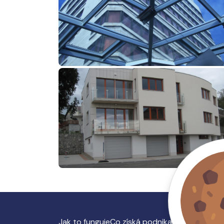
Jak to funguje
Co získá podnikatel
O nás, kont