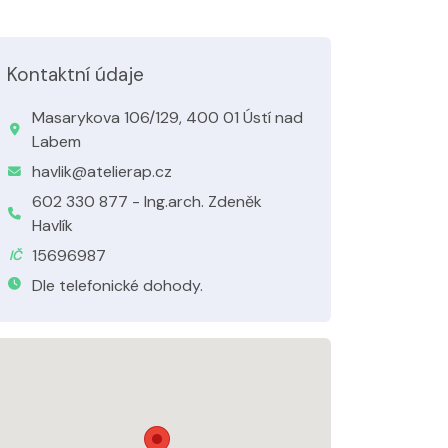
Kontaktní údaje
Masarykova 106/129, 400 01 Ústí nad
Labem
havlik@atelierap.cz
602 330 877 - Ing.arch. Zdeněk
Havlík
15696987
IČ
Dle telefonické dohody.