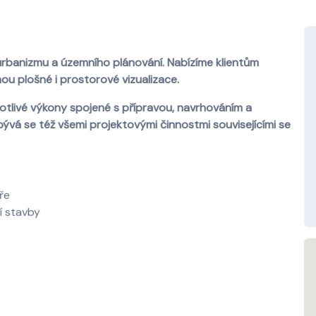
urbanizmu a územního plánování. Nabízíme klientům
ou plošné i prostorové vizualizace.
tlivé výkony spojené s přípravou, navrhováním a
vá se též všemi projektovými činnostmi souvisejícími se
ře
í stavby