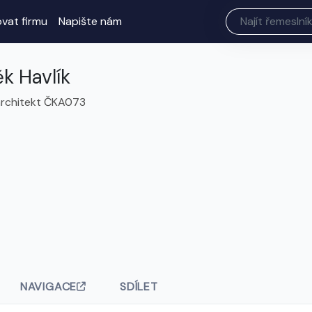
ovat firmu
Napište nám
ěk Havlík
 architekt ČKA073
NAVIGACE
SDÍLET