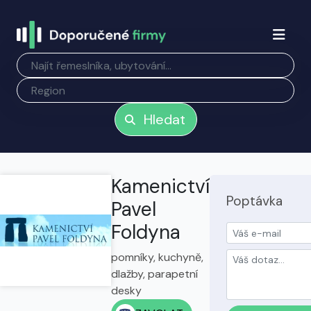
Hledat
Kamenictví
Poptávka
Pavel
Foldyna
pomníky, kuchyně,
dlažby, parapetní
desky