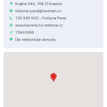
Krajina 340, 768 21 Kvasice
foldyna-pavel@seznam.cz
732 939 500 - Foldyna Pavel
www.kamenictvi-foldyna.cz
75843366
IČ
Dle telefonické dohody.