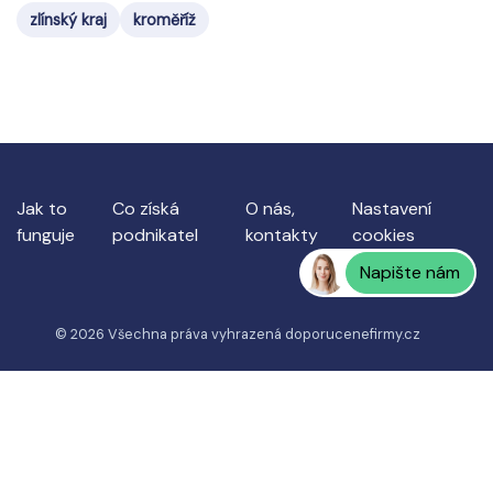
zlínský kraj
kroměříž
Jak to
Co získá
O nás,
Nastavení
funguje
podnikatel
kontakty
cookies
Napište nám
© 2026 Všechna práva vyhrazená
doporucenefirmy.cz