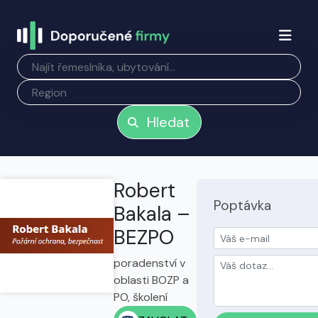
Hledat
Robert
Poptávka
Bakala –
BEZPO
poradenství v
oblasti BOZP a
PO, školení