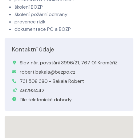
školení BOZP
školení požární ochrany
prevence rizik
dokumentace PO a BOZP
Kontaktní údaje
Slov. nár. povstání 3996/21, 767 01 Kroměříž
robert.bakala@bezpo.cz
731 508 380 - Bakala Robert
46293442
IČ
Dle telefonické dohody.