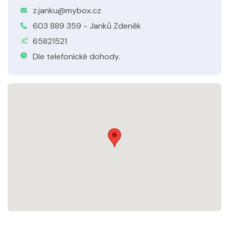
z.janku@mybox.cz
603 889 359 - Janků Zdeněk
65821521
IČ
Dle telefonické dohody.