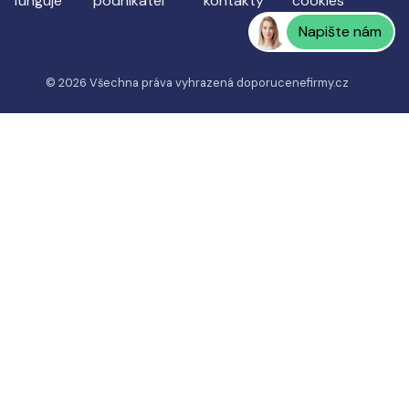
funguje
podnikatel
kontakty
cookies
Napište nám
© 2026 Všechna práva vyhrazená
doporucenefirmy.cz