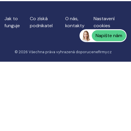
Jak to
Co získá
O nás,
Nastavení
funguje
podnikatel
kontakty
cookies
Napište nám
© 2026 Všechna práva vyhrazená
doporucenefirmy.cz