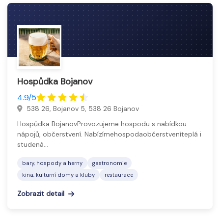
Hospůdka Bojanov
4.9/5
538 26, Bojanov 5, 538 26 Bojanov
Hospůdka BojanovProvozujeme hospodu s nabídkou
nápojů, občerstvení. Nabízímehospodaobčerstveníteplá i
studená…
bary, hospody a herny
gastronomie
kina, kulturní domy a kluby
restaurace
Zobrazit detail