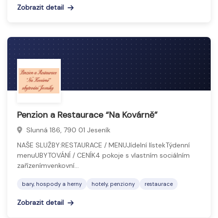
Zobrazit detail
Penzion a Restaurace “Na Kovárně”
Slunná 186, 790 01 Jeseník
NAŠE SLUŽBY:RESTAURACE / MENUJídelní lístekTýdenní
menuUBYTOVÁNÍ / CENÍK4 pokoje s vlastním sociálním
zařízenímvenkovní…
bary, hospody a herny
hotely, penziony
restaurace
Zobrazit detail