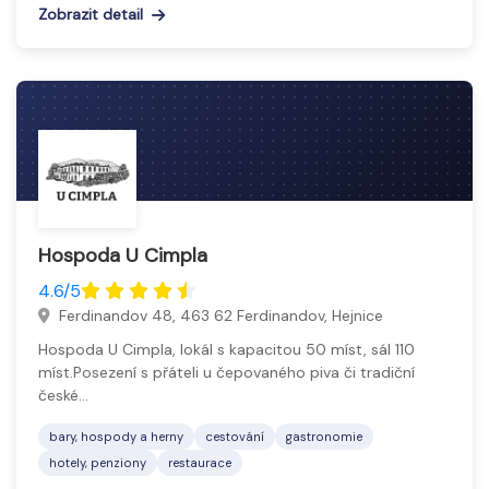
Zobrazit detail
Hospoda U Cimpla
4.6/5
Ferdinandov 48, 463 62 Ferdinandov, Hejnice
Hospoda U Cimpla, lokál s kapacitou 50 míst, sál 110
míst.Posezení s přáteli u čepovaného piva či tradiční
české…
bary, hospody a herny
cestování
gastronomie
hotely, penziony
restaurace