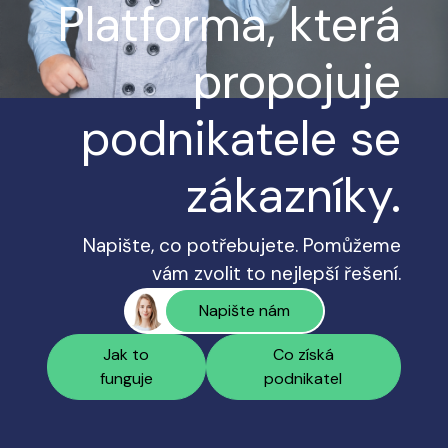
Platforma, která
propojuje
podnikatele se
zákazníky.
Napište, co potřebujete. Pomůžeme
vám zvolit to nejlepší řešení.
Napište nám
Jak to
Co získá
funguje
podnikatel