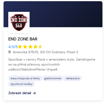
END ZONE BAR
4.5/5
Americká 978/15, 301 00 Dobřany-Plzeň 3
Sportbar v centru Plzně v americkém stylu. Zaměřujeme
se na přímé přenosy sportovních
událostí.NabízímePilsner Urquell…
bary, hospody a herny
gastronomie
restaurace
sportovní služby
Zobrazit detail