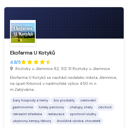
nealkoholických nápojů a často i tematické akce.
Hospody představují tradiční prostředí s domácí
kuchyní a přátelskou atmosférou.
Herny pak poskytují prostor pro zábavu u
výherních automatů a herních zařízení.
Ekofarma U Kotyků
Tyto provozy podporují místní společenský život a
rekreaci.
4.8/5
Roztoky u Jilemnice 82, 512 31 Roztoky u Jilemnice
Ekofarma U Kotyků se nachází nedaleko města Jilemnice,
na úpatí Krkonoš v nadmořské výšce 450 m n.
m.Zabýváme…
bary, hospody a herny
bio produkty
cestování
gastronomie
hotely, penziony
chalupy, chaty
obchod
rekreační střediska
restaurace
sportovní služby
ubytovny, kempy, tábory
živočišná výroba, chovatelé