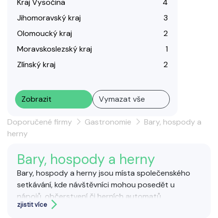
Kraj Vysočina
4
Jihomoravský kraj
3
Olomoucký kraj
2
Moravskoslezský kraj
1
Zlínský kraj
2
Zobrazit
Vymazat vše
Doporučené firmy
Gastronomie
Bary, hospody a
herny
Bary, hospody a herny
Bary, hospody a herny jsou místa společenského
setkávání, kde návštěvníci mohou posedět u
nápojů, občerstvení či herních automatů.
zjistit více
Bary nabízejí široký výběr alkoholických i