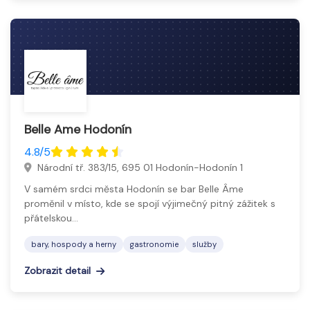
Belle Ame Hodonín
4.8/5
Národní tř. 383/15, 695 01 Hodonín-Hodonín 1
V samém srdci města Hodonín se bar Belle Âme
proměnil v místo, kde se spojí výjimečný pitný zážitek s
přátelskou…
bary, hospody a herny
gastronomie
služby
Zobrazit detail