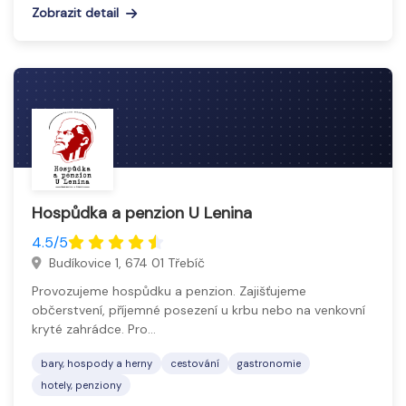
Zobrazit detail
Hospůdka a penzion U Lenina
4.5/5
Budíkovice 1, 674 01 Třebíč
Provozujeme hospůdku a penzion. Zajišťujeme
občerstvení, příjemné posezení u krbu nebo na venkovní
kryté zahrádce. Pro…
bary, hospody a herny
cestování
gastronomie
hotely, penziony